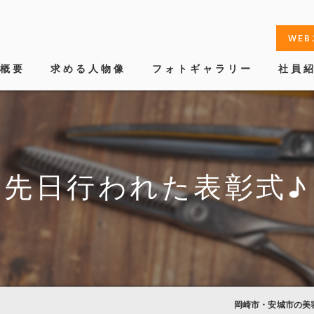
WE
概要
求める人物像
フォトギャラリー
社員
挨拶
ョン
先日行われた表彰式♪
案内
岡崎市・安城市の美容