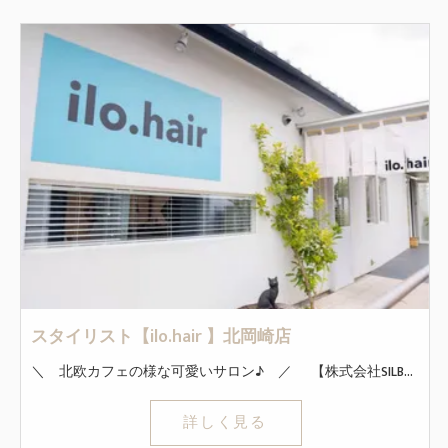
スタイリスト【ilo.hair 】北岡崎店
＼ 北欧カフェの様な可愛いサロン♪ ／ 【株式会社SILBEL】は、愛知県安城市と岡崎市の大人気サロン 「ilo.hair (イロヘア) 」を運営しています。 ◇ココが魅力！！◇ ・定時退社で時間も休みも自由！残業なし！ ・休日指定なし！ ・ノルマ、施術時間指定なし！ ・終礼なし！ 新規のお客様は月100名以上！ SNS活動をしなくても安定して毎月稼ぐことができます！ ◇初めての業務委託でも安心！◇ ほぼ全員が業務委託未経験からスタートしました！ 会社からのサポートも充実しています 圧倒的な集客力で接客に集中できる！ ホットペッパービューティでも常に上位！ ◇インセンティブ◇ 最低保証あり！ 技術売上50～65％バック！ 指名料は100％バック！ 基準を超えたら給与も上がるシステムなので、思いっきり稼ぎたい方も必見です。 *～*～*～*～*～*～*～*～*～*～*～*～*～*～* まずはどんな職場か是非覗いてみてください◎ 「見学のみ」もお気軽にご相談くださいね！ *～*～*～*～*～*～*～*～*～*～*～*～*～*～*
詳しく見る