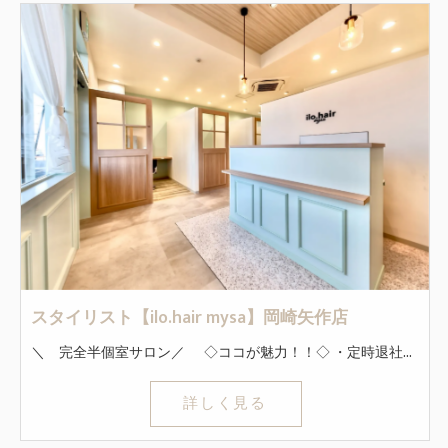
スタイリスト【ilo.hair mysa】岡崎矢作店
＼ 完全半個室サロン／ ◇ココが魅力！！◇ ・定時退社で時間も休みも自由！残業なし！ ・連休の取得もOK！土日休み可能！ ・半個室でのマンツーマンの接客ができます！ 新規客は毎月100名以上！ SNS活動をしなくても安定して指名に繋げる事ができます！ ◇初めての業務委託でも安心！◇ ほぼ全員が業務委託未経験からスタートしました！ 会社からのサポートも充実していますのでご安心ください。 40万円の最低保証あり！ ←週休2日の場合 圧倒的な集客力で接客に集中できる！ ホットペッパービューティでも注目サロンとして取り上げられています！ ◇インセンティブ◇ 技術売上50～65％バック！ 指名料は100％バック！ 基準を超えたら給与も上がるシステムなので、思いっきり稼ぎたい方も必見です。 *～*～*～*～*～*～*～*～*～*～*～*～*～*～* まずはどんな職場か是非覗いてみてください◎ 「見学のみ」もお気軽にご応募くださいね！ *～*～*～*～*～*～*～*～*～*～*～*～*～*～*
詳しく見る