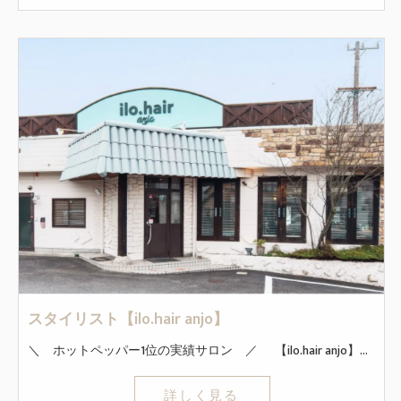
スタイリスト【ilo.hair anjo】
＼ ホットペッパー1位の実績サロン ／ 【ilo.hair anjo】は、三河地区でホットペッパーランキング1位取得実績 があり、常に上位サロンです。 ◇ココが魅力！！◇ 定時退社で時間も休みも自由！残業なし！ 連休の取得もOK！土日休み可能！ 社員割で安く商品も購入できる！ マンツーマンの接客ができます 新規の入客は月100名以上！SNS活動をしなくても安定して毎月稼ぐことができます！ ◇初めての業務委託でも安心！◇ ほぼ全員が業務委託未経験からスタートしました！ 最初の3ヶ月間は最低保証あり！ 圧倒的な集客力で接客に集中できる！ ホットペッパービューティでも1位！ ◇インセンティブ◇ 技術売上50～65％バック！ 指名料は100％バック！ 基準を超えたら給与も上がるシステムなので、思いっきり稼ぎたい方も必見です。 *～*～*～*～*～*～*～*～*～*～*～*～*～*～* まずはどんな職場か是非覗いてみてください◎ 「見学のみ」もお気軽にご相談くださいね！ *～*～*～*～*～*～*～*～*～*～*～*～*～*～*
詳しく見る