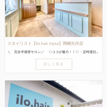
スタイリスト【ilo.hair mysa】岡崎矢作店
＼ 完全半個室サロン／ ◇ココが魅力！！◇ ・定時退社で時間も休みも自由！残業なし！ ・連休の取得もOK！土日休み可能！ ・半個室でのマンツーマンの接客ができます！ 新規客は毎月100名以上！ SNS活動をしなくても安定して指名に繋げる事ができます！ ◇初めての業務委託でも安心！◇ ほぼ全員が業務委託未経験からスタートしました！ 会社からのサポートも充実していますのでご安心ください。 40万円の最低保証あり！ ←週休2日の場合 圧倒的な集客力で接客に集中できる！ ホットペッパービューティでも注目サロンとして取り上げられています！ ◇インセンティブ◇ 技術売上50～65％バック！ 指名料は100％バック！ 基準を超えたら給与も上がるシステムなので、思いっきり稼ぎたい方も必見です。 *～*～*～*～*～*～*～*～*～*～*～*～*～*～* まずはどんな職場か是非覗いてみてください◎ 「見学のみ」もお気軽にご応募くださいね！ *～*～*～*～*～*～*～*～*～*～*～*～*～*～*
詳しく見る