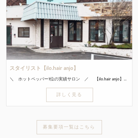
スタイリスト【ilo.hair anjo】
＼ ホットペッパー1位の実績サロン ／ 【ilo.hair anjo】は、三河地区でホットペッパーランキング1位取得実績 があり、常に上位サロンです。 ◇ココが魅力！！◇ 定時退社で時間も休みも自由！残業なし！ 連休の取得もOK！土日休み可能！ 社員割で安く商品も購入できる！ マンツーマンの接客ができます 新規の入客は月100名以上！SNS活動をしなくても安定して毎月稼ぐことができます！ ◇初めての業務委託でも安心！◇ ほぼ全員が業務委託未経験からスタートしました！ 最初の3ヶ月間は最低保証あり！ 圧倒的な集客力で接客に集中できる！ ホットペッパービューティでも1位！ ◇インセンティブ◇ 技術売上50～65％バック！ 指名料は100％バック！ 基準を超えたら給与も上がるシステムなので、思いっきり稼ぎたい方も必見です。 *～*～*～*～*～*～*～*～*～*～*～*～*～*～* まずはどんな職場か是非覗いてみてください◎ 「見学のみ」もお気軽にご相談くださいね！ *～*～*～*～*～*～*～*～*～*～*～*～*～*～*
詳しく見る
募集要項一覧はこちら