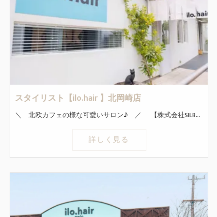
スタイリスト【ilo.hair 】北岡崎店
＼ 北欧カフェの様な可愛いサロン♪ ／ 【株式会社SILBEL】は、愛知県安城市と岡崎市の大人気サロン 「ilo.hair (イロヘア) 」を運営しています。 ◇ココが魅力！！◇ ・定時退社で時間も休みも自由！残業なし！ ・休日指定なし！ ・ノルマ、施術時間指定なし！ ・終礼なし！ 新規のお客様は月100名以上！ SNS活動をしなくても安定して毎月稼ぐことができます！ ◇初めての業務委託でも安心！◇ ほぼ全員が業務委託未経験からスタートしました！ 会社からのサポートも充実しています 圧倒的な集客力で接客に集中できる！ ホットペッパービューティでも常に上位！ ◇インセンティブ◇ 最低保証あり！ 技術売上50～65％バック！ 指名料は100％バック！ 基準を超えたら給与も上がるシステムなので、思いっきり稼ぎたい方も必見です。 *～*～*～*～*～*～*～*～*～*～*～*～*～*～* まずはどんな職場か是非覗いてみてください◎ 「見学のみ」もお気軽にご相談くださいね！ *～*～*～*～*～*～*～*～*～*～*～*～*～*～*
詳しく見る