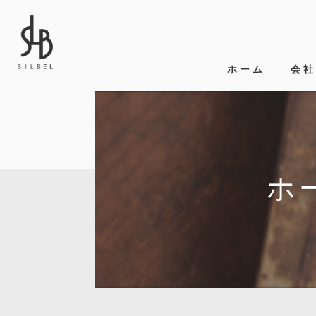
ホーム
会社
代表
ビジ
ホ
事業