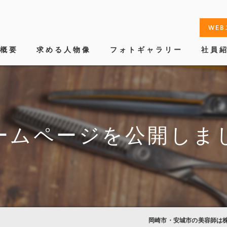
WE
概要
求める人物像
フォトギャラリー
社員
挨拶
ョン
ームページを公開しま
案内
岡崎市・安城市の美容師は株式